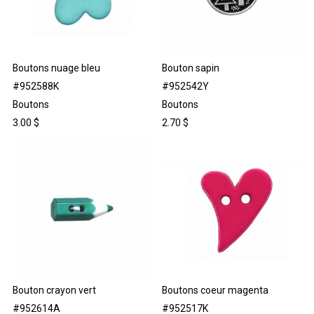
Boutons nuage bleu
Bouton sapin
#952588K
#952542Y
Boutons
Boutons
3.00
$
2.70
$
Bouton crayon vert
Boutons coeur magenta
#952614A
#952517K