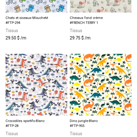
Chats et oiseaux-Moucheté
Chevaux fond crème
#FTP-294
#FRENCH TERRY 1
Tissus
Tissus
29.50
$
/m
29.75
$
/m
Crocodiles sportifs-Blanc
Dino jungle-Blanc
#FTP-28
#FTP-955
Tissus
Tissus