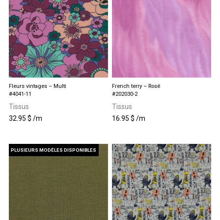
Fleurs vintages – Multi
French terry – Rosé
#4041-11
#202030-2
Tissus
Tissus
32.95
$
/m
16.95
$
/m
PLUSIEURS MODÈLES DISPONIBLES