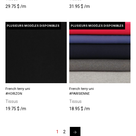
29.75
$
/m
31.95
$
/m
PLUSIEURS MODÈLES DISPONIBLES
PLUSIEURS MODÈLES DISPONIBLES
French terry uni
French terry uni
#HORIZON
#PARISIENNE
Tissus
Tissus
19.75
$
/m
18.95
$
/m
Ce
Ce
produit
produit
a
a
plusieurs
plusieurs
→
1
2
variations.
variations.