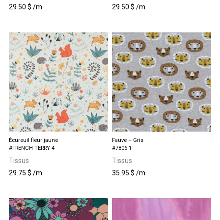
29.50
$
/m
29.50
$
/m
Écureuil fleur jaune
Fauve – Gris
#FRENCH TERRY 4
#7806-1
Tissus
Tissus
29.75
$
/m
35.95
$
/m