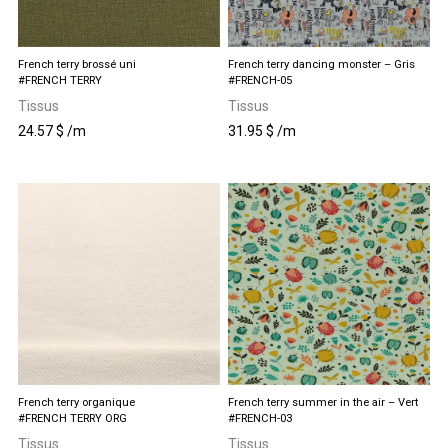
French terry brossé uni
French terry dancing monster – Gris
#FRENCH TERRY
#FRENCH-05
Tissus
Tissus
24.57
$
/m
31.95
$
/m
Ce
produit
a
plusieurs
variations.
Les
options
peuvent
être
choisies
sur
la
page
du
produit
French terry organique
French terry summer in the air – Vert
#FRENCH TERRY ORG
#FRENCH-03
Tissus
Tissus