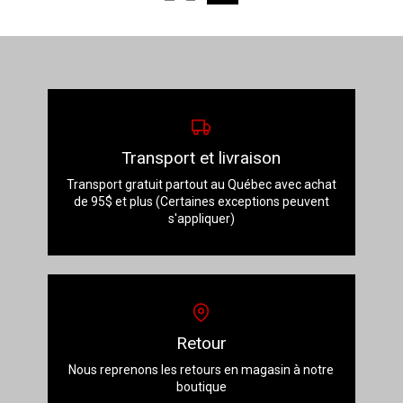
Les
Les
options
options
peuvent
peuvent
être
être
choisies
choisies
sur
sur
la
la
page
page
du
du
Transport et livraison
produit
produit
Transport gratuit partout au Québec avec achat
de 95$ et plus (Certaines exceptions peuvent
s'appliquer)
Retour
Nous reprenons les retours en magasin à notre
boutique