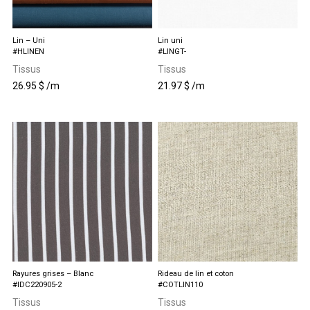
Lin – Uni
Lin uni
#HLINEN
#LINGT-
Tissus
Tissus
26.95
$
/m
21.97
$
/m
Ce
Ce
produit
produit
a
a
plusieurs
plusieurs
variations.
variations.
Les
Les
options
options
peuvent
peuvent
être
être
choisies
choisies
sur
sur
la
la
page
page
du
du
produit
produit
Rayures grises – Blanc
Rideau de lin et coton
#IDC220905-2
#COTLIN110
Tissus
Tissus