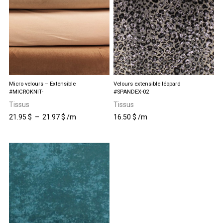
Micro velours – Extensible
Velours extensible léopard
#MICROKNIT-
#SPANDEX-02
Tissus
Tissus
Plage
21.95
$
–
21.97
$
/m
16.50
$
/m
Ce
de
produit
prix :
a
21.95 $
plusieurs
à
variations.
21.97 $
Les
options
peuvent
être
choisies
sur
la