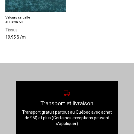
page
du
produit
Velours sarcelle
#LUXOR 58
Tissus
19.95
$
/m
Transport et livraison
Transport gratuit partout au Québec avec achat
de 95$ et plus (Certaines exceptions peuvent
s'appliquer)