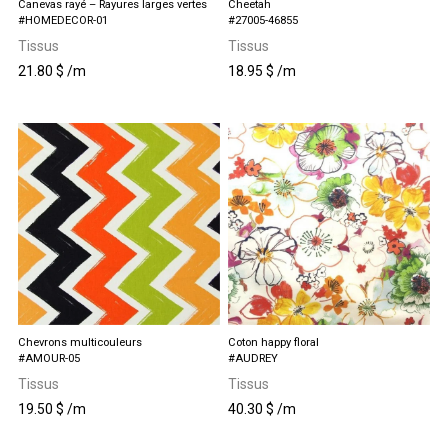
Canevas rayé – Rayures larges vertes
Cheetah
#HOMEDECOR-01
#27005-46855
Tissus
Tissus
21.80
$
/m
18.95
$
/m
Chevrons multicouleurs
Coton happy floral
#AMOUR-05
#AUDREY
Tissus
Tissus
19.50
$
/m
40.30
$
/m