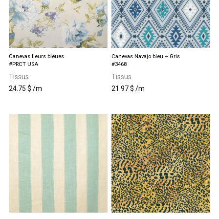
Canevas fleurs bleues
Canevas Navajo bleu – Gris
#PRCT USA
#3468
Tissus
Tissus
24.75
$
/m
21.97
$
/m