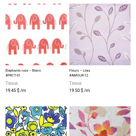
Éléphants rose – Blanc
Fleurs – Lilas
#PRCT-01
#AMOUR-12
Tissus
Tissus
19.45
$
/m
19.50
$
/m