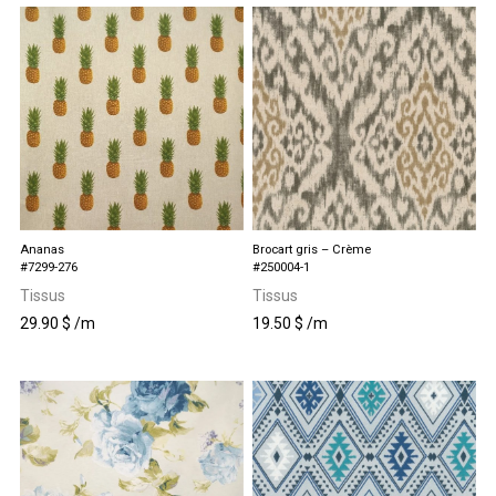
Ananas
Brocart gris – Crème
#7299-276
#250004-1
Tissus
Tissus
29.90
$
/m
19.50
$
/m