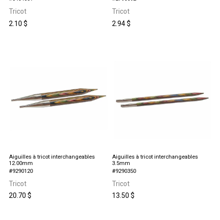
Tricot
Tricot
2.10
$
2.94
$
Aiguilles à tricot interchangeables
Aiguilles à tricot interchangeables
12.00mm
3.5mm
#9290120
#9290350
Tricot
Tricot
20.70
$
13.50
$