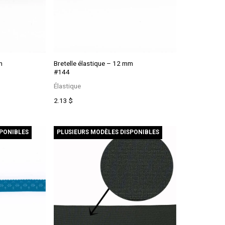
m
Bretelle élastique – 12 mm
#144
Élastique
Ce
2.13
$
produit
a
plusieurs
SPONIBLES
PLUSIEURS MODÈLES DISPONIBLES
variations.
Les
options
peuvent
être
choisies
sur
la
page
du