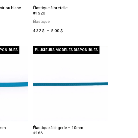
oir ou blanc
Élastique à bretelle
#TS20
Élastique
Ce
Plage
4.32
$
–
5.00
$
produit
de
a
prix :
plusieurs
4.32 $
SPONIBLES
PLUSIEURS MODÈLES DISPONIBLES
variations.
à
Les
5.00 $
options
peuvent
être
choisies
sur
la
page
du
produit
15mm
Élastique à lingerie – 10mm
#166