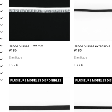
Bande plissée – 22 mm
Bande plissée extensible
#186
#185
Élastique
Élastique
Ce
Ce
1.92
$
1.77
$
produit
produit
a
a
plusieurs
plusieurs
PLUSIEURS MODÈLES DISPONIBLES
PLUSIEURS MODÈLES DI
variations.
variations.
Les
Les
options
options
peuvent
peuvent
être
être
choisies
choisies
sur
sur