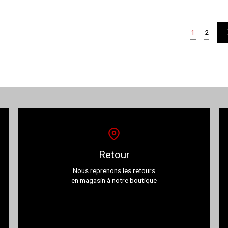
a
plusieurs
variations.
1
2
Les
options
peuvent
être
choisies
sur
la
page
du
produit
Retour
Nous reprenons les retours
en magasin à notre boutique