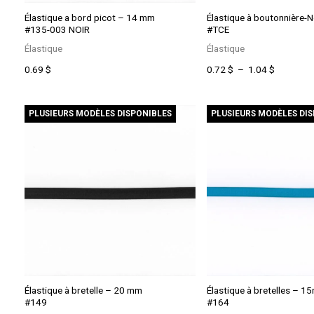
Élastique a bord picot – 14 mm
Élastique à boutonnière-N
#135-003 NOIR
#TCE
Élastique
Élastique
Ce
Plage
0.69
$
0.72
$
–
1.04
$
produit
de
a
prix :
plusieurs
0.72 $
PLUSIEURS MODÈLES DISPONIBLES
PLUSIEURS MODÈLES DI
variations.
à
Les
1.04 $
options
peuvent
être
choisies
sur
la
page
du
produit
Élastique à bretelle – 20 mm
Élastique à bretelles – 
#149
#164