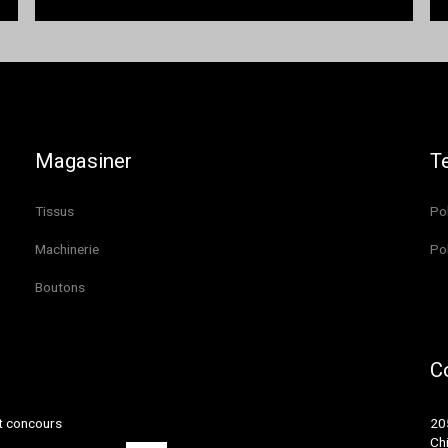
Magasiner
T
Tissus
Pol
Machinerie
Pol
Boutons
C
et concours
20
Ch