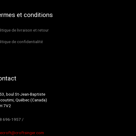
ermes et conditions
itique de livraison et retour
itique de confidentialité
ontact
53, boul St-Jean-Baptiste
icoutimi, Québec (Canada)
H 7V2
8 696-1957 /
decroft@croftsinger.com