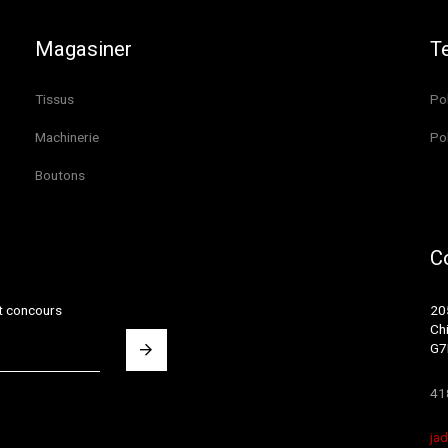
Magasiner
T
Tissus
Pol
Machinerie
Pol
Boutons
C
et concours
20
Ch
G7
41
ja