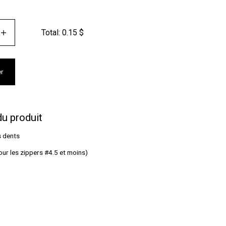
Total:
0.15
$
er
du produit
s dents
 pour les zippers #4.5 et moins)