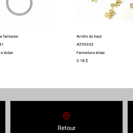
e fantaisie
Arrêts du haut
41
#Z95303
e éclair
Fermeture éclair
0.18
$
Retour