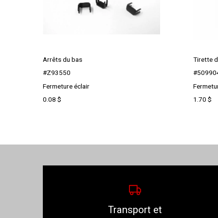
Arrêts du bas
Tirette d
#Z93550
#50990
Fermeture éclair
Fermetur
0.08
$
1.70
$
Transport et