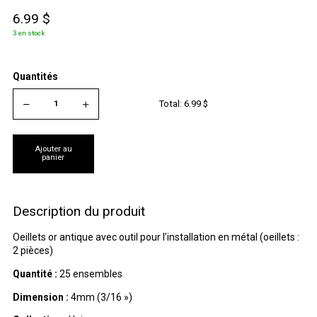
6.99
$
3 en stock
Quantités
Total:
6.99
$
Ajouter au
panier
Description du produit
Oeillets or antique avec outil pour l’installation en métal (oeillets :
2 pièces)
Quantité :
25 ensembles
Dimension :
4mm (3/16 »)