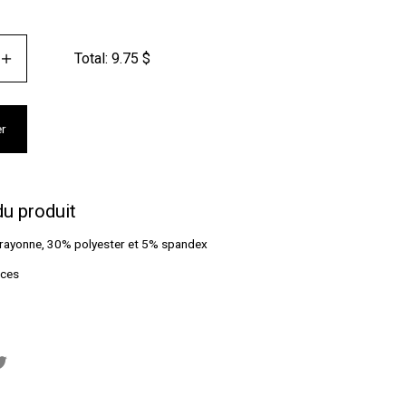
Total:
9.75
$
er
du produit
rayonne, 30% polyester et 5% spandex
uces