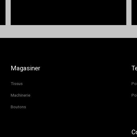
Magasiner
T
Tissus
Pol
Machinerie
Pol
Boutons
C