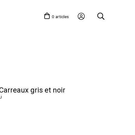
0
articles
Carreaux gris et noir
U