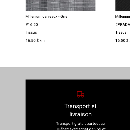
Millenium carreaux - Gris
Milleniu
#16.50
#PRADA
Tissus
Tissus
16.50
$
/m
16.50
$
Transport et
livraison
Transport gratuit partout au
Québec avec achat de 95$ et