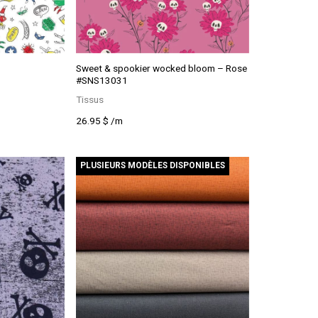
Sweet & spookier wocked bloom – Rose
#SNS13031
Tissus
26.95
$
/m
PLUSIEURS MODÈLES DISPONIBLES