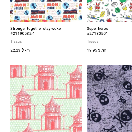
Stronger together stay woke
Super héros
#21190532-1
#27180501
Tissus
Tissus
22.23
$
/m
19.95
$
/m