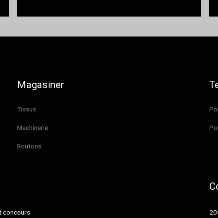
Magasiner
T
Tissus
Pol
Machinerie
Pol
Boutons
C
et concours
20