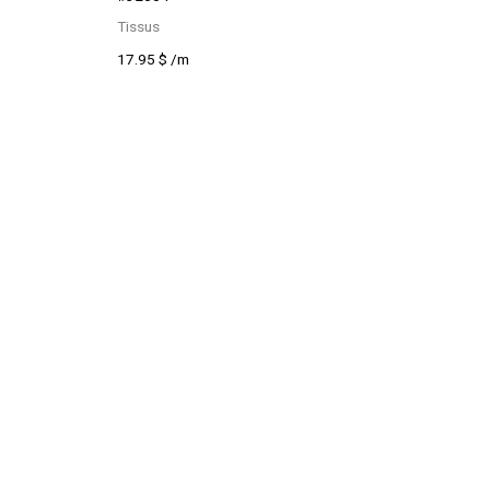
Tissus
17.95
$
/m