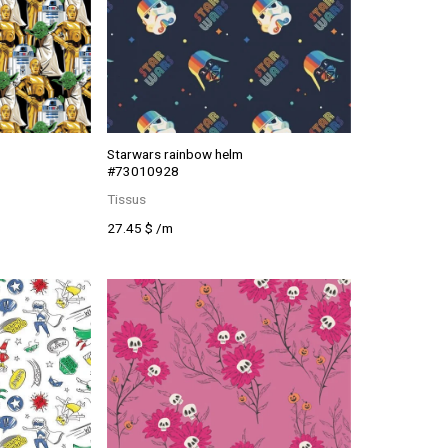
Starwars rainbow helm
#73010928
Tissus
27.45
$
/m