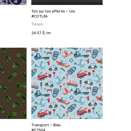
Ton sur ton effet lin – Uni
#COTLIN-
Tissus
Ce
24.57
$
/m
produit
a
plusieurs
variations.
Les
options
peuvent
être
choisies
sur
la
page
du
produit
Transport – Bleu
#32504