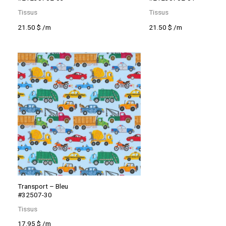
Tissus
Tissus
21.50
$
/m
21.50
$
/m
Transport – Bleu
#32507-30
Tissus
17.95
$
/m