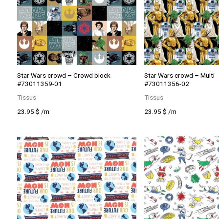
Star Wars crowd – Crowd block
Star Wars crowd – Multi
#73011359-01
#73011356-02
Tissus
Tissus
23.95
$
/m
23.95
$
/m