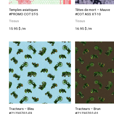
Temples asiatiques
Têtes de mort – Mauve
#PROMO COT ST-5
#COT ASS XT-10
Tissus
Tissus
15.95
$
/m
16.95
$
/m
Tracteurs – Bleu
Tracteurs – Brun
#21230702-03
#21230702-01