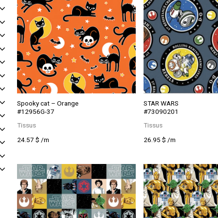
Spooky cat – Orange
STAR WARS
#12956G-37
#73090201
Tissus
Tissus
24.57
$
/m
26.95
$
/m